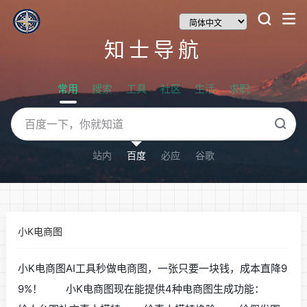
知士导航
常用
搜索
工具
社区
生活
求职
站内
百度
必应
谷歌
小K电商图
小K电商图AI工具秒做电商图，一张只要一块钱，成本直降9
9%！ 小K电商图现在能提供4种电商图生成功能：