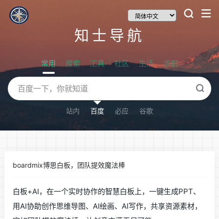
知士导航
常用
搜索
工具
社区
生活
求职
站内
百度
必应
谷歌
boardmix博思白板，团队提效魔法棒
白板+AI，在一个实时协作的智慧白板上，一键生成PPT、
用AI协助创作思维导图、AI绘画、AI写作，共享资源素材，