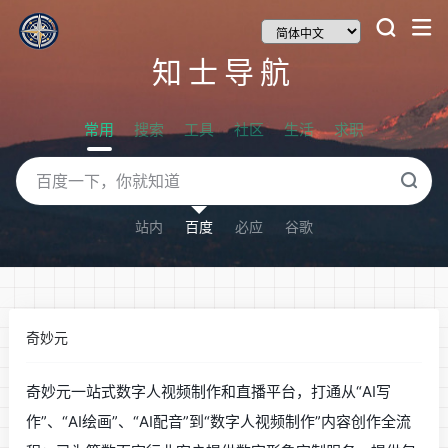
知士导航
常用
搜索
工具
社区
生活
求职
站内
百度
必应
谷歌
奇妙元
奇妙元一站式数字人视频制作和直播平台，打通从“AI写
作”、“AI绘画”、“AI配音”到“数字人视频制作”内容创作全流