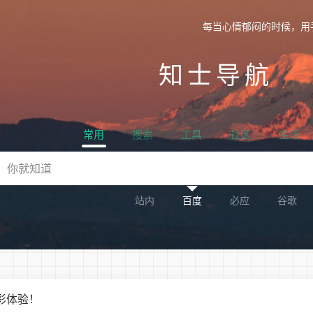
每当心情郁闷的时候，用
知士导航
常用
搜索
工具
社区
生活
站内
百度
必应
谷歌
彩体验！