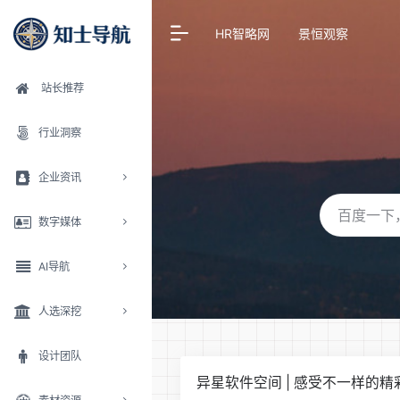
HR智略网
景恒观察
站长推荐
行业洞察
企业资讯
数字媒体
AI导航
人选深挖
设计团队
异星软件空间 | 感受不一样的精