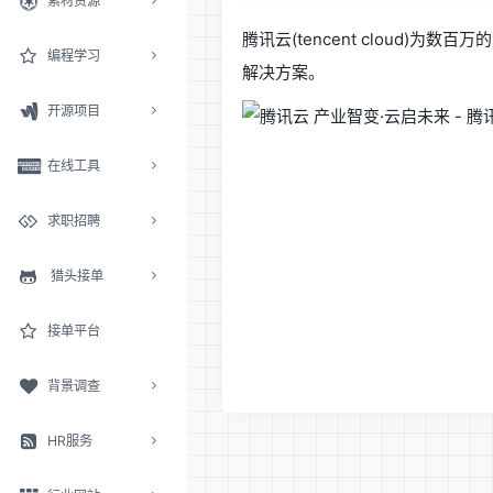
素材资源
腾讯云(tencent cloud
编程学习
解决方案。
开源项目
在线工具
求职招聘
猎头接单
接单平台
背景调查
HR服务