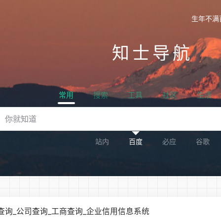
生年不满
知士导航
常用
搜索
工具
社区
生活
站内
百度
必应
谷歌
查询_公司查询_工商查询_企业信用信息系统