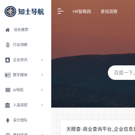
HR智略网
景恒观察
站长推荐
行业洞察
企业资讯
数字媒体
AI导航
人选深挖
设计团队
天眼查-商业查询平台_企业信息