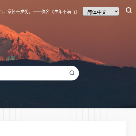
百，常怀千岁忧。——佚名《生年不满百》
求职