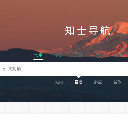
知士导航
常用
搜索
工具
社区
生活
站内
百度
必应
谷歌