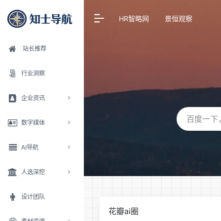
HR智略网
景恒观察
站长推荐
行业洞察
企业资讯
数字媒体
AI导航
人选深挖
设计团队
花瓣ai圈