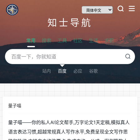
知士导航
常用
搜索
工具
社区
生活
求职
站内
百度
必应
谷歌
量子喵
量子喵——你的私人AI论文帮手,万字论文1天定稿,模拟真人
语言表达习惯,超越常规真人写作水平,免费呈现全文写作思