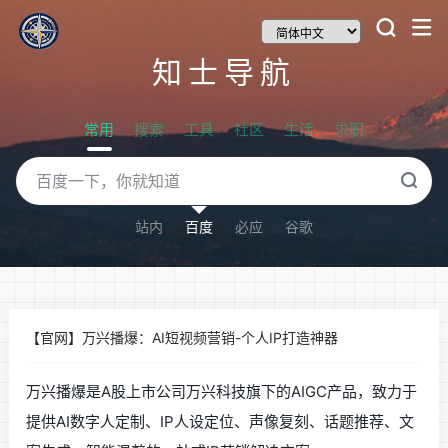
知士导航
常用
搜索
工具
社区
生活
求职
站内
百度
必应
谷歌
【官网】万兴播爆：AI短视频营销-个人IP打造神器
万兴播爆是A股上市公司万兴科技旗下的AIGC产品，致力于
提供AI数字人定制、IP人设定位、声像复刻、话题推荐、文