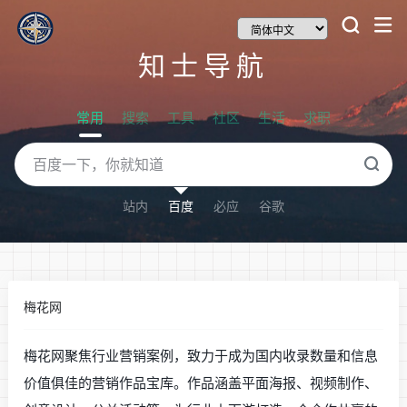
知士导航
常用
搜索
工具
社区
生活
求职
站内
百度
必应
谷歌
梅花网
梅花网聚焦行业营销案例，致力于成为国内收录数量和信息
价值俱佳的营销作品宝库。作品涵盖平面海报、视频制作、