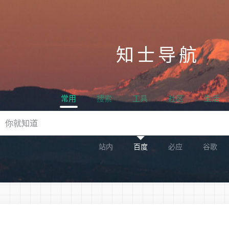
知士导航
常用
搜索
工具
社区
生活
站内
百度
必应
谷歌