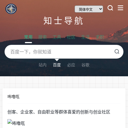
知士导航
常用
搜索
工具
社区
生活
求职
站内
百度
必应
谷歌
咘噜咓
创客、企业家、自由职业等群体喜爱的创新与创业社区