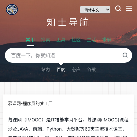
知士导航
常用
搜索
工具
社区
生活
求职
站内
百度
必应
谷歌
慕课网-程序员的梦工厂
慕课网（IMOOC）是IT技能学习平台。慕课网(IMOOC)课程
涉及JAVA、前端、Python、大数据等60类主流技术语言，